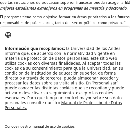
que las instituciones de educación superior francesas puedan acoger a
los
Proyecto de grado
mejores estudiantes extranjeros en programas de maestría y doctorado.
Reingreso
El programa tiene como objetivo formar en áreas prioritarios a los futuros
responsables de países socios, tanto del sector público como privado. El
Reintegro
programa se dirige a los estudiantes de los países emergentes para
formaciones de tipo maestría y de los países emergentes e
Retiro voluntario
industrializados para formaciones de tipo doctorado.
Transferencia
Leído
5129
Tiempo
Última modificación Lunes, 28 Marzo 2016 11:59
Tarifas
Grado
Publicado en
Noticias
Etiquetado bajo
orgullo uniandino
becas
Becas posgrado
beca
doctorado
Doctorado Ingeniería
Francia
Intercambios
intercambios
en el exterior
Más en esta categoría
« Imagine Cup Microsoft
Seminario
IMAGINE 4 de abril »
Regreso al inicio