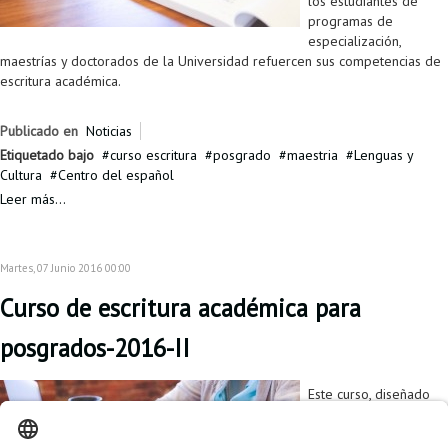
los estudiantes de
programas de
especialización,
maestrías y doctorados de la Universidad refuercen sus competencias de
escritura académica.
Publicado en
Noticias
Etiquetado bajo
curso escritura
posgrado
maestria
Lenguas y
Cultura
Centro del español
Leer más...
Martes, 07 Junio 2016 00:00
Curso de escritura académica para
posgrados-2016-II
Este curso, diseñado
por el Centro de
Español, el