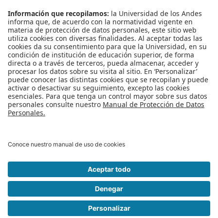
Departamento de
Lenguas y Cultura y el
Departamento de
Humanidades y
Literatura, busca que
los estudiantes de
programas de
maestrías y doctorados
de la Universidad refuercen sus competencias de escritura académica.
Publicado en
Noticias
Etiquetado bajo
curso escritura
posgrado
maestria
Lenguas y
Cultura
Centro del español
Leer más...