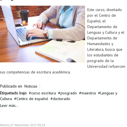
Proyecto de grado
Este curso, diseñado
Reingreso
por el Centro de
Español, el
Reintegro
Departamento de
Lenguas y Cultura y el
Retiro voluntario
Departamento de
Humanidades y
Transferencia
Literatura, busca que
los estudiantes de
Tarifas
posgrado de la
Universidad refuercen
Grado
sus competencias de escritura académica.
Publicado en
Noticias
Etiquetado bajo
curso escritura
posgrado
maestria
Lenguas y
Cultura
Centro de español
doctorado
Leer más...
Martes, 07 Noviembre 2017 08:14