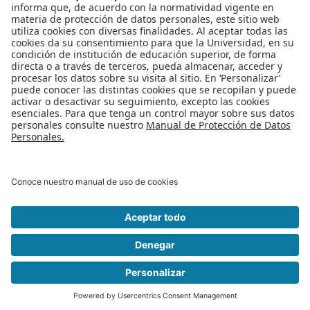
Leído
5400
Tiempo
Última modificación Martes, 07 Noviembre 2017 08:13
Publicado en
Noticias
Etiquetado bajo
curso escritura
posgrado
maestria
Lenguas y
Cultura
Centro del español
Más en esta categoría
« Gran oportunidad para estudiar carreras TI,
con créditos condonables hasta en un 100%
¡Portugués ahora es
una segunda lengua! »
Regreso al inicio