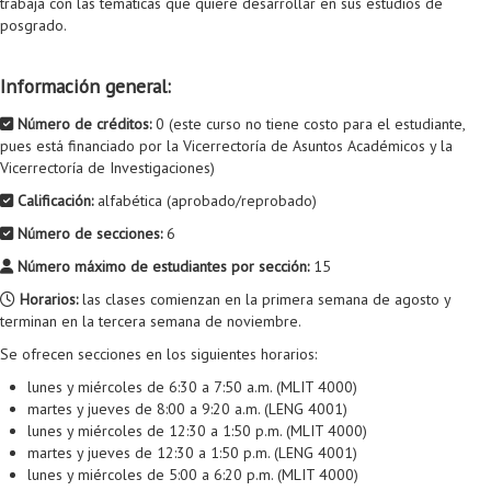
trabaja con las temáticas que quiere desarrollar en sus estudios de
Proyecto de grado
posgrado.
Reingreso
Información general:
Reintegro
Número de créditos:
0 (este curso no tiene costo para el estudiante,
Retiro voluntario
pues está financiado por la Vicerrectoría de Asuntos Académicos y la
Vicerrectoría de Investigaciones)
Transferencia
Calificación:
alfabética (aprobado/reprobado)
Tarifas
Número de secciones:
6
Número máximo de estudiantes por sección:
15
Grado
Horarios:
las clases comienzan en la primera semana de agosto y
terminan en la tercera semana de noviembre.
Se ofrecen secciones en los siguientes horarios:
lunes y miércoles de 6:30 a 7:50 a.m. (MLIT 4000)
martes y jueves de 8:00 a 9:20 a.m. (LENG 4001)
lunes y miércoles de 12:30 a 1:50 p.m. (MLIT 4000)
martes y jueves de 12:30 a 1:50 p.m. (LENG 4001)
lunes y miércoles de 5:00 a 6:20 p.m. (MLIT 4000)