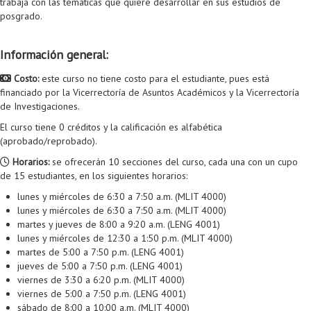
trabaja con las temáticas que quiere desarrollar en sus estudios de
Proyecto de grado
posgrado.
Reingreso
Información general:
Reintegro
Costo:
este curso no tiene costo para el estudiante, pues está
Retiro voluntario
financiado por la Vicerrectoría de Asuntos Académicos y la Vicerrectoría
de Investigaciones.
Transferencia
El curso tiene 0 créditos y la calificación es alfabética
(aprobado/reprobado).
Tarifas
Horarios:
se ofrecerán 10 secciones del curso, cada una con un cupo
Grado
de 15 estudiantes, en los siguientes horarios:
lunes y miércoles de 6:30 a 7:50 a.m. (MLIT 4000)
lunes y miércoles de 6:30 a 7:50 a.m. (MLIT 4000)
martes y jueves de 8:00 a 9:20 a.m. (LENG 4001)
lunes y miércoles de 12:30 a 1:50 p.m. (MLIT 4000)
martes de 5:00 a 7:50 p.m. (LENG 4001)
jueves de 5:00 a 7:50 p.m. (LENG 4001)
viernes de 3:30 a 6:20 p.m. (MLIT 4000)
viernes de 5:00 a 7:50 p.m. (LENG 4001)
sábado de 8:00 a 10:00 a.m. (MLIT 4000)