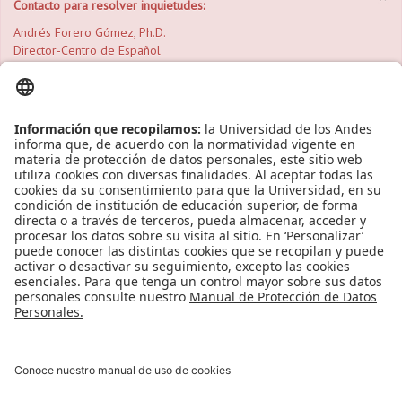
Contacto para resolver inquietudes:
Andrés Forero Gómez, Ph.D.
Director-Centro de Español
af.forero@uniandes.edu.co
Leído
4887
Tiempo
Última modificación Martes, 07 Noviembre 2017 10:45
Publicado en
Noticias
Etiquetado bajo
curso escritura
posgrado
maestria
Lenguas y
Cultura
Centro de español
doctorado
Más en esta categoría
« Convocatoria laboral: Desarrollador JAVA en
la Facultad de Educación.
Presentación Corporativa Jerónimo
Martins Colombia S.A.S »
Regreso al inicio