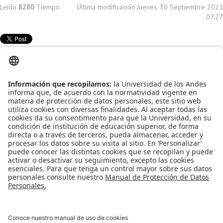
Leído
8280
Tiempo
Última modificación Jueves, 30 Septiembre 2021
07:27
Publicado en
Eventos
Etiquetado bajo
Semana ISIS
SemanaDisc
Artículos relacionados
Semana DISC 2021 Virtual
Semana DISC 2019
No te pierdas las actividades de la Semana ISIS 2018
No te pierdas las actividades de la Semana ISIS 2017
¡Te esperamos en la Semana ISIS 2015!
Más en esta categoría
« Feria de Intercambios 2021-10
Jornadas
UASIG 2020 »