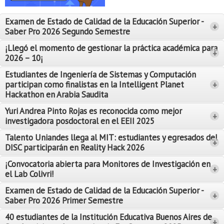
Proyecto de grado
Examen de Estado de Calidad de la Educación Superior -
+
Reingreso
Saber Pro 2026 Segundo Semestre
Reintegro
¡Llegó el momento de gestionar la práctica académica para
+
2026 – 10¡
Retiro voluntario
Estudiantes de Ingeniería de Sistemas y Computación
participan como finalistas en la Intelligent Planet
+
Transferencia
Hackathon en Arabia Saudita
Tarifas
Yuri Andrea Pinto Rojas es reconocida como mejor
Leer Más
+
investigadora posdoctoral en el EEII 2025
Leer Más
Grado
Talento Uniandes llega al MIT: estudiantes y egresados del
+
DISC participarán en Reality Hack 2026
¡Convocatoria abierta para Monitores de Investigación en
+
el Lab Colivri!
Examen de Estado de Calidad de la Educación Superior -
+
Saber Pro 2026 Primer Semestre
40 estudiantes de la Institución Educativa Buenos Aires de
+