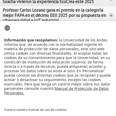
Soacha vivieron la experiencia EcoCrea este 2025
Leer Más
Leer Más
Profesor Carlos Lozano gana el premio en la categoría
mejor FAPA en el décimo EEII 2025 por su propuesta en
+
Leer Más
ciberseguridad e IoT industrial
Leer Más
Leer Más
Ver más Noticias...
Ver más Eventos...
Leer Más
Leer Más
Apoyo Financiero
|
Admisiones y Registro
|
Biblioteca
|
Bloque Neón
|
Agenda y Eventos
|
Decanatura de Estudiantes
|
MAAD
Universidad de los Andes | Vigilada Mineducación
Reconocimiento como Universidad: Decreto 1297 del 30 de mayo de
1964.