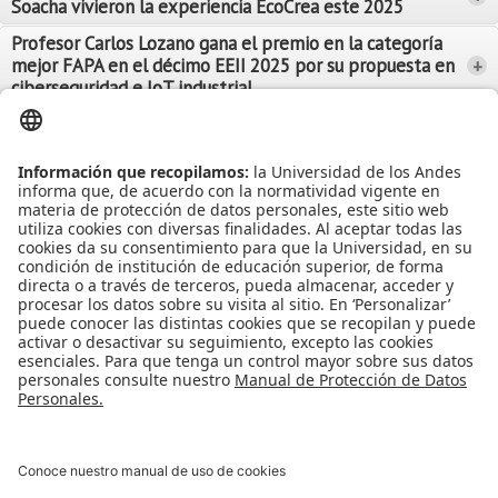
Soacha vivieron la experiencia EcoCrea este 2025
Leer Más
Leer Más
Profesor Carlos Lozano gana el premio en la categoría
mejor FAPA en el décimo EEII 2025 por su propuesta en
+
Leer Más
ciberseguridad e IoT industrial
Leer Más
Leer Más
Ver más Noticias...
Ver más Eventos...
Leer Más
Leer Más
Apoyo Financiero
|
Admisiones y Registro
|
Biblioteca
|
Bloque Neón
|
Agenda y Eventos
|
Decanatura de Estudiantes
|
MAAD
Universidad de los Andes | Vigilada Mineducación
Reconocimiento como Universidad: Decreto 1297 del 30 de mayo de
1964.