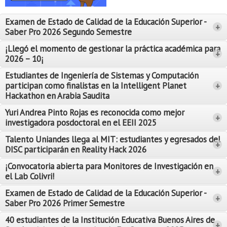
Proyecto de grado
Examen de Estado de Calidad de la Educación Superior -
+
Reingreso
Saber Pro 2026 Segundo Semestre
Reintegro
¡Llegó el momento de gestionar la práctica académica para
+
2026 – 10¡
Retiro voluntario
Estudiantes de Ingeniería de Sistemas y Computación
participan como finalistas en la Intelligent Planet
+
Transferencia
Hackathon en Arabia Saudita
Tarifas
Yuri Andrea Pinto Rojas es reconocida como mejor
Leer Más
+
investigadora posdoctoral en el EEII 2025
Leer Más
Grado
Talento Uniandes llega al MIT: estudiantes y egresados del
+
DISC participarán en Reality Hack 2026
¡Convocatoria abierta para Monitores de Investigación en
+
el Lab Colivri!
Examen de Estado de Calidad de la Educación Superior -
+
Saber Pro 2026 Primer Semestre
40 estudiantes de la Institución Educativa Buenos Aires de
+