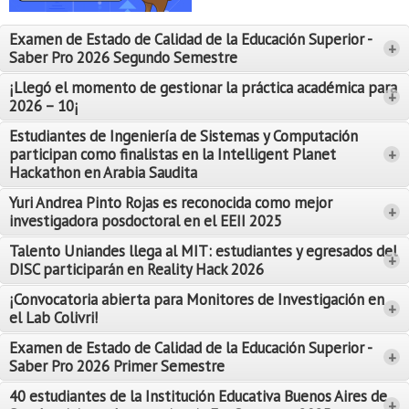
Proyecto de grado
Examen de Estado de Calidad de la Educación Superior -
+
Reingreso
Saber Pro 2026 Segundo Semestre
Reintegro
¡Llegó el momento de gestionar la práctica académica para
+
2026 – 10¡
Retiro voluntario
Estudiantes de Ingeniería de Sistemas y Computación
participan como finalistas en la Intelligent Planet
+
Transferencia
Hackathon en Arabia Saudita
Tarifas
Yuri Andrea Pinto Rojas es reconocida como mejor
Leer Más
+
investigadora posdoctoral en el EEII 2025
Leer Más
Grado
Talento Uniandes llega al MIT: estudiantes y egresados del
+
DISC participarán en Reality Hack 2026
¡Convocatoria abierta para Monitores de Investigación en
+
el Lab Colivri!
Examen de Estado de Calidad de la Educación Superior -
+
Saber Pro 2026 Primer Semestre
40 estudiantes de la Institución Educativa Buenos Aires de
+