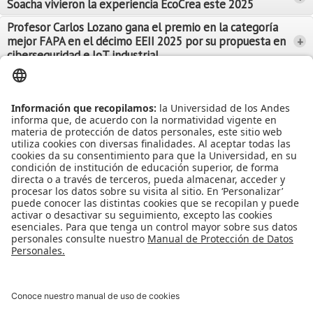
Soacha vivieron la experiencia EcoCrea este 2025
Leer Más
Leer Más
Profesor Carlos Lozano gana el premio en la categoría
mejor FAPA en el décimo EEII 2025 por su propuesta en
+
Leer Más
ciberseguridad e IoT industrial
Leer Más
Leer Más
Ver más Noticias...
Ver más Eventos...
Leer Más
Leer Más
Apoyo Financiero
|
Admisiones y Registro
|
Biblioteca
|
Bloque Neón
|
Agenda y Eventos
|
Decanatura de Estudiantes
|
MAAD
Universidad de los Andes | Vigilada Mineducación
Reconocimiento como Universidad: Decreto 1297 del 30 de mayo de
1964.