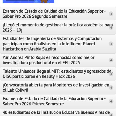
Proyecto de grado
Examen de Estado de Calidad de la Educación Superior -
+
Reingreso
Saber Pro 2026 Segundo Semestre
Reintegro
¡Llegó el momento de gestionar la práctica académica para
+
2026 – 10¡
Retiro voluntario
Estudiantes de Ingeniería de Sistemas y Computación
participan como finalistas en la Intelligent Planet
+
Transferencia
Hackathon en Arabia Saudita
Tarifas
Yuri Andrea Pinto Rojas es reconocida como mejor
Leer Más
+
investigadora posdoctoral en el EEII 2025
Leer Más
Grado
Talento Uniandes llega al MIT: estudiantes y egresados del
+
DISC participarán en Reality Hack 2026
¡Convocatoria abierta para Monitores de Investigación en
+
el Lab Colivri!
Examen de Estado de Calidad de la Educación Superior -
+
Saber Pro 2026 Primer Semestre
40 estudiantes de la Institución Educativa Buenos Aires de
+