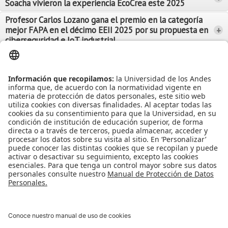
Soacha vivieron la experiencia EcoCrea este 2025
Leer Más
Leer Más
Profesor Carlos Lozano gana el premio en la categoría
mejor FAPA en el décimo EEII 2025 por su propuesta en
+
Leer Más
ciberseguridad e IoT industrial
Leer Más
Leer Más
Ver más Noticias...
Ver más Eventos...
Leer Más
Leer Más
Apoyo Financiero
|
Admisiones y Registro
|
Biblioteca
|
Bloque Neón
|
Agenda y Eventos
|
Decanatura de Estudiantes
|
MAAD
Universidad de los Andes | Vigilada Mineducación
Reconocimiento como Universidad: Decreto 1297 del 30 de mayo de
1964.