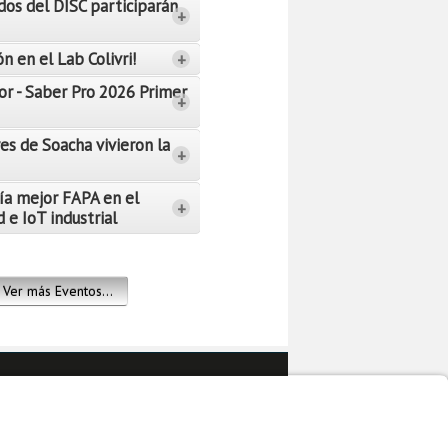
dos del DISC participarán
+
n en el Lab Colivri!
+
or - Saber Pro 2026 Primer
+
es de Soacha vivieron la
+
ía mejor FAPA en el
+
 e IoT industrial
Ver más Eventos...