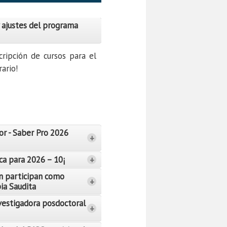
 ajustes del programa
cripción de cursos para el
ario!
or - Saber Pro 2026
+
ca para 2026 – 10¡
+
n participan como
+
bia Saudita
vestigadora posdoctoral
+