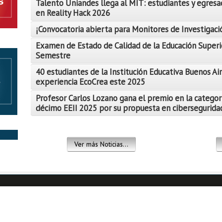
Talento Uniandes llega al MIT: estudiantes y egresa
en Reality Hack 2026
¡Convocatoria abierta para Monitores de Investigació
Examen de Estado de Calidad de la Educación Superi
Semestre
Leer Más
40 estudiantes de la Institución Educativa Buenos Air
Leer Más
experiencia EcoCrea este 2025
Leer Más
Profesor Carlos Lozano gana el premio en la categor
décimo EEII 2025 por su propuesta en ciberseguridad
Leer Más
Leer Más
Ver más Noticias...
Leer Más
Leer Más