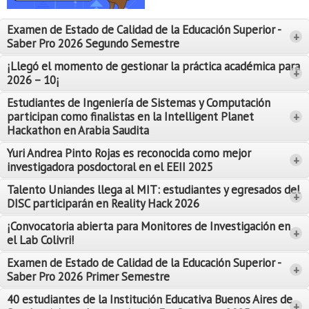
Proyecto de grado
Examen de Estado de Calidad de la Educación Superior -
+
Reingreso
Saber Pro 2026 Segundo Semestre
Reintegro
¡Llegó el momento de gestionar la práctica académica para
+
2026 – 10¡
Retiro voluntario
Estudiantes de Ingeniería de Sistemas y Computación
participan como finalistas en la Intelligent Planet
+
Transferencia
Hackathon en Arabia Saudita
Tarifas
Yuri Andrea Pinto Rojas es reconocida como mejor
Leer Más
+
investigadora posdoctoral en el EEII 2025
Leer Más
Grado
Talento Uniandes llega al MIT: estudiantes y egresados del
+
DISC participarán en Reality Hack 2026
¡Convocatoria abierta para Monitores de Investigación en
+
el Lab Colivri!
Examen de Estado de Calidad de la Educación Superior -
+
Saber Pro 2026 Primer Semestre
40 estudiantes de la Institución Educativa Buenos Aires de
+