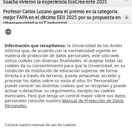
Soacha vivieron la experiencia EcoCrea este 2025
Leer Más
Leer Más
Profesor Carlos Lozano gana el premio en la categoría
mejor FAPA en el décimo EEII 2025 por su propuesta en
+
Leer Más
ciberseguridad e IoT industrial
Leer Más
Leer Más
Ver más Noticias...
Ver más Eventos...
Leer Más
Leer Más
Apoyo Financiero
|
Admisiones y Registro
|
Biblioteca
|
Bloque Neón
|
Agenda y Eventos
|
Decanatura de Estudiantes
|
MAAD
Universidad de los Andes | Vigilada Mineducación
Reconocimiento como Universidad: Decreto 1297 del 30 de mayo de
1964.