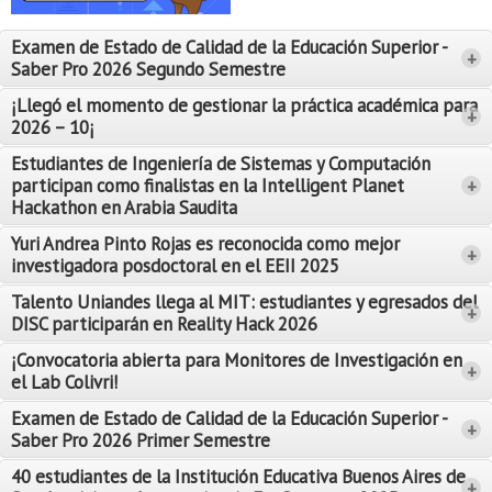
Proyecto de grado
Examen de Estado de Calidad de la Educación Superior -
+
Reingreso
Saber Pro 2026 Segundo Semestre
Reintegro
¡Llegó el momento de gestionar la práctica académica para
+
2026 – 10¡
Retiro voluntario
Estudiantes de Ingeniería de Sistemas y Computación
participan como finalistas en la Intelligent Planet
+
Transferencia
Hackathon en Arabia Saudita
Tarifas
Yuri Andrea Pinto Rojas es reconocida como mejor
Leer Más
+
investigadora posdoctoral en el EEII 2025
Leer Más
Grado
Talento Uniandes llega al MIT: estudiantes y egresados del
+
DISC participarán en Reality Hack 2026
¡Convocatoria abierta para Monitores de Investigación en
+
el Lab Colivri!
Examen de Estado de Calidad de la Educación Superior -
+
Saber Pro 2026 Primer Semestre
40 estudiantes de la Institución Educativa Buenos Aires de
+