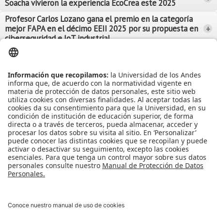
Soacha vivieron la experiencia EcoCrea este 2025
Leer Más
Leer Más
Profesor Carlos Lozano gana el premio en la categoría
mejor FAPA en el décimo EEII 2025 por su propuesta en
+
Leer Más
ciberseguridad e IoT industrial
Leer Más
Leer Más
Ver más Noticias...
Ver más Eventos...
Leer Más
Leer Más
Apoyo Financiero
|
Admisiones y Registro
|
Biblioteca
|
Bloque Neón
|
Agenda y Eventos
|
Decanatura de Estudiantes
|
MAAD
Universidad de los Andes | Vigilada Mineducación
Reconocimiento como Universidad: Decreto 1297 del 30 de mayo de
1964.