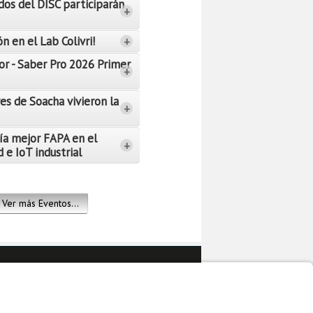
dos del DISC participarán
+
n en el Lab Colivri!
+
or - Saber Pro 2026 Primer
+
es de Soacha vivieron la
+
ía mejor FAPA en el
+
 e IoT industrial
Ver más Eventos...