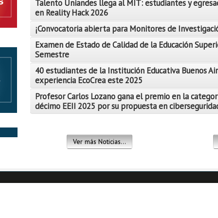
Talento Uniandes llega al MIT: estudiantes y egresa
en Reality Hack 2026
¡Convocatoria abierta para Monitores de Investigació
Examen de Estado de Calidad de la Educación Superi
Semestre
Leer Más
40 estudiantes de la Institución Educativa Buenos Air
Leer Más
experiencia EcoCrea este 2025
Leer Más
Profesor Carlos Lozano gana el premio en la categor
décimo EEII 2025 por su propuesta en ciberseguridad
Leer Más
Leer Más
Ver más Noticias...
Leer Más
Leer Más