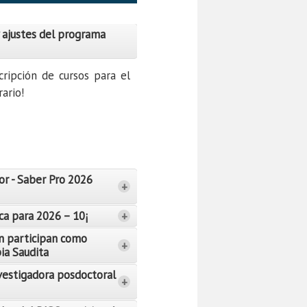
 ajustes del programa
cripción de cursos para el
ario!
or - Saber Pro 2026
+
ca para 2026 – 10¡
+
n participan como
+
bia Saudita
vestigadora posdoctoral
+