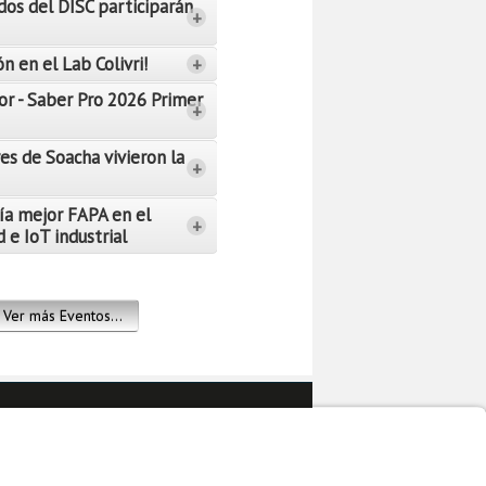
dos del DISC participarán
+
n en el Lab Colivri!
+
or - Saber Pro 2026 Primer
+
es de Soacha vivieron la
+
ía mejor FAPA en el
+
 e IoT industrial
Ver más Eventos...