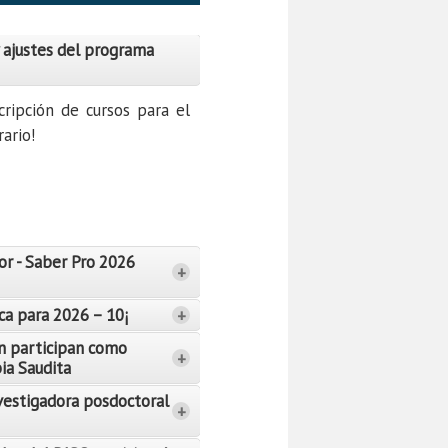
 ajustes del programa
cripción de cursos para el
ario!
or - Saber Pro 2026
+
ca para 2026 – 10¡
+
n participan como
+
bia Saudita
vestigadora posdoctoral
+