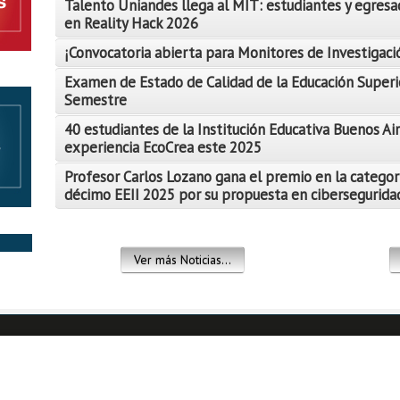
Talento Uniandes llega al MIT: estudiantes y egresa
en Reality Hack 2026
¡Convocatoria abierta para Monitores de Investigació
Examen de Estado de Calidad de la Educación Superi
Semestre
Leer Más
40 estudiantes de la Institución Educativa Buenos Air
Leer Más
experiencia EcoCrea este 2025
Leer Más
Profesor Carlos Lozano gana el premio en la categor
décimo EEII 2025 por su propuesta en ciberseguridad
Leer Más
Leer Más
Ver más Noticias...
Leer Más
Leer Más