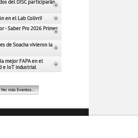
dos del DISC participarán
+
n en el Lab Colivri!
+
or - Saber Pro 2026 Primer
+
es de Soacha vivieron la
+
ía mejor FAPA en el
+
 e IoT industrial
Ver más Eventos...