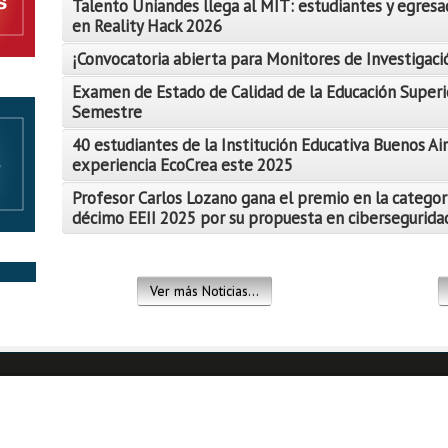
Talento Uniandes llega al MIT: estudiantes y egresa
en Reality Hack 2026
¡Convocatoria abierta para Monitores de Investigació
Examen de Estado de Calidad de la Educación Superi
Semestre
Leer Más
40 estudiantes de la Institución Educativa Buenos Air
Leer Más
experiencia EcoCrea este 2025
Leer Más
Profesor Carlos Lozano gana el premio en la categor
décimo EEII 2025 por su propuesta en ciberseguridad
Leer Más
Leer Más
Ver más Noticias...
Leer Más
Leer Más