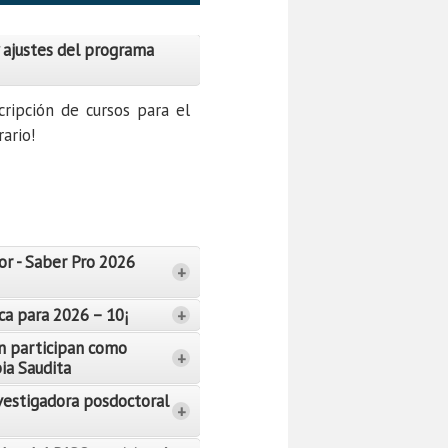
 ajustes del programa
cripción de cursos para el
ario!
or - Saber Pro 2026
+
ca para 2026 – 10¡
+
n participan como
+
bia Saudita
vestigadora posdoctoral
+