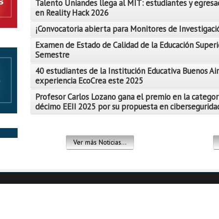
Talento Uniandes llega al MIT: estudiantes y egresa
en Reality Hack 2026
¡Convocatoria abierta para Monitores de Investigació
Examen de Estado de Calidad de la Educación Superi
Semestre
Leer Más
40 estudiantes de la Institución Educativa Buenos Air
Leer Más
experiencia EcoCrea este 2025
Leer Más
Profesor Carlos Lozano gana el premio en la categor
décimo EEII 2025 por su propuesta en ciberseguridad
Leer Más
Leer Más
Ver más Noticias...
Leer Más
Leer Más