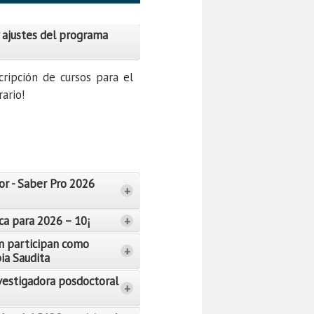
 ajustes del programa
cripción de cursos para el
ario!
or - Saber Pro 2026
+
ca para 2026 – 10¡
+
n participan como
+
bia Saudita
vestigadora posdoctoral
+