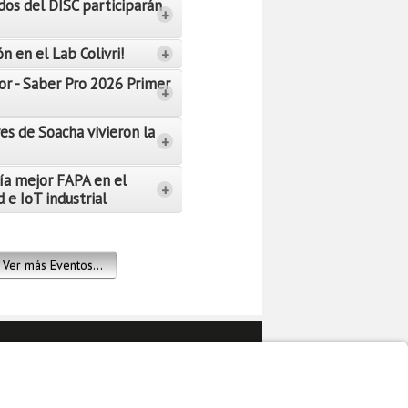
dos del DISC participarán
+
n en el Lab Colivri!
+
or - Saber Pro 2026 Primer
+
es de Soacha vivieron la
+
ía mejor FAPA en el
+
 e IoT industrial
Ver más Eventos...