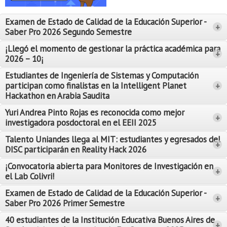
Proyecto de grado
Examen de Estado de Calidad de la Educación Superior -
+
Reingreso
Saber Pro 2026 Segundo Semestre
Reintegro
¡Llegó el momento de gestionar la práctica académica para
+
2026 – 10¡
Retiro voluntario
Estudiantes de Ingeniería de Sistemas y Computación
participan como finalistas en la Intelligent Planet
+
Transferencia
Hackathon en Arabia Saudita
Tarifas
Yuri Andrea Pinto Rojas es reconocida como mejor
Leer Más
+
investigadora posdoctoral en el EEII 2025
Leer Más
Grado
Talento Uniandes llega al MIT: estudiantes y egresados del
+
DISC participarán en Reality Hack 2026
¡Convocatoria abierta para Monitores de Investigación en
+
el Lab Colivri!
Examen de Estado de Calidad de la Educación Superior -
+
Saber Pro 2026 Primer Semestre
40 estudiantes de la Institución Educativa Buenos Aires de
+