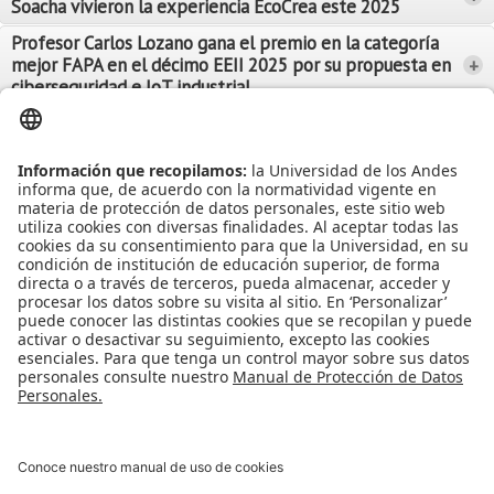
Soacha vivieron la experiencia EcoCrea este 2025
Leer Más
Leer Más
Profesor Carlos Lozano gana el premio en la categoría
mejor FAPA en el décimo EEII 2025 por su propuesta en
+
Leer Más
ciberseguridad e IoT industrial
Leer Más
Leer Más
Ver más Noticias...
Ver más Eventos...
Leer Más
Leer Más
Apoyo Financiero
|
Admisiones y Registro
|
Biblioteca
|
Bloque Neón
|
Agenda y Eventos
|
Decanatura de Estudiantes
|
MAAD
Universidad de los Andes | Vigilada Mineducación
Reconocimiento como Universidad: Decreto 1297 del 30 de mayo de
1964.