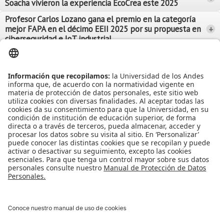
Soacha vivieron la experiencia EcoCrea este 2025
Leer Más
Leer Más
Profesor Carlos Lozano gana el premio en la categoría
mejor FAPA en el décimo EEII 2025 por su propuesta en
+
Leer Más
ciberseguridad e IoT industrial
Leer Más
Leer Más
Ver más Noticias...
Ver más Eventos...
Leer Más
Leer Más
Apoyo Financiero
|
Admisiones y Registro
|
Biblioteca
|
Bloque Neón
|
Agenda y Eventos
|
Decanatura de Estudiantes
|
MAAD
Universidad de los Andes | Vigilada Mineducación
Reconocimiento como Universidad: Decreto 1297 del 30 de mayo de
1964.