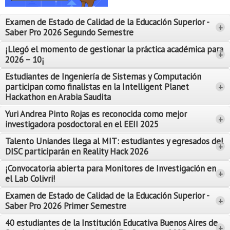
Proyecto de grado
Examen de Estado de Calidad de la Educación Superior -
+
Reingreso
Saber Pro 2026 Segundo Semestre
Reintegro
¡Llegó el momento de gestionar la práctica académica para
+
2026 – 10¡
Retiro voluntario
Estudiantes de Ingeniería de Sistemas y Computación
participan como finalistas en la Intelligent Planet
+
Transferencia
Hackathon en Arabia Saudita
Tarifas
Yuri Andrea Pinto Rojas es reconocida como mejor
Leer Más
+
investigadora posdoctoral en el EEII 2025
Leer Más
Grado
Talento Uniandes llega al MIT: estudiantes y egresados del
+
DISC participarán en Reality Hack 2026
¡Convocatoria abierta para Monitores de Investigación en
+
el Lab Colivri!
Examen de Estado de Calidad de la Educación Superior -
+
Saber Pro 2026 Primer Semestre
40 estudiantes de la Institución Educativa Buenos Aires de
+