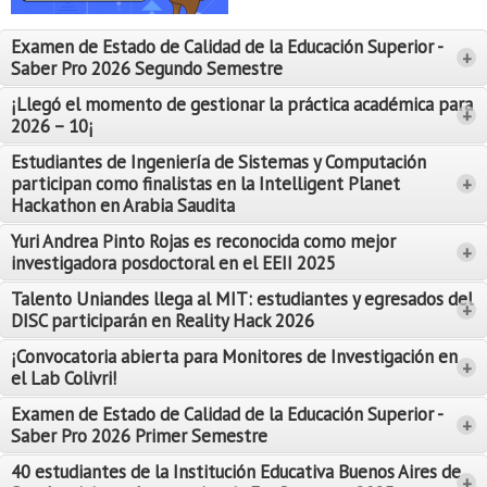
Proyecto de grado
Examen de Estado de Calidad de la Educación Superior -
+
Reingreso
Saber Pro 2026 Segundo Semestre
Reintegro
¡Llegó el momento de gestionar la práctica académica para
+
2026 – 10¡
Retiro voluntario
Estudiantes de Ingeniería de Sistemas y Computación
participan como finalistas en la Intelligent Planet
+
Transferencia
Hackathon en Arabia Saudita
Tarifas
Yuri Andrea Pinto Rojas es reconocida como mejor
Leer Más
+
investigadora posdoctoral en el EEII 2025
Leer Más
Grado
Talento Uniandes llega al MIT: estudiantes y egresados del
+
DISC participarán en Reality Hack 2026
¡Convocatoria abierta para Monitores de Investigación en
+
el Lab Colivri!
Examen de Estado de Calidad de la Educación Superior -
+
Saber Pro 2026 Primer Semestre
40 estudiantes de la Institución Educativa Buenos Aires de
+