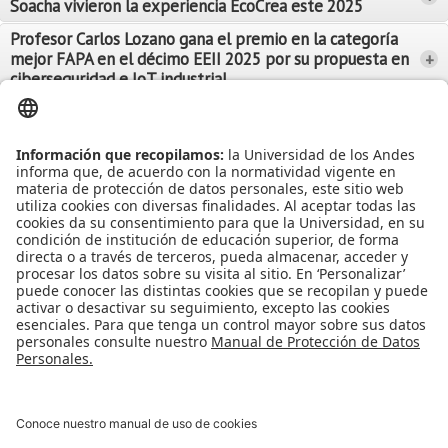
Soacha vivieron la experiencia EcoCrea este 2025
Leer Más
Leer Más
Profesor Carlos Lozano gana el premio en la categoría
mejor FAPA en el décimo EEII 2025 por su propuesta en
+
Leer Más
ciberseguridad e IoT industrial
Leer Más
Leer Más
Ver más Noticias...
Ver más Eventos...
Leer Más
Leer Más
Apoyo Financiero
|
Admisiones y Registro
|
Biblioteca
|
Bloque Neón
|
Agenda y Eventos
|
Decanatura de Estudiantes
|
MAAD
Universidad de los Andes | Vigilada Mineducación
Reconocimiento como Universidad: Decreto 1297 del 30 de mayo de
1964.