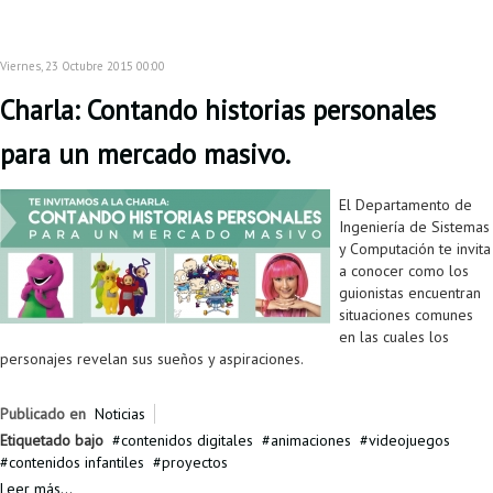
Proyecto de grado
Reingreso
Viernes, 23 Octubre 2015 00:00
Reintegro
Charla: Contando historias personales
Retiro voluntario
para un mercado masivo.
Transferencia
El Departamento de
Ingeniería de Sistemas
Tarifas
y Computación te invita
a conocer como los
Grado
guionistas encuentran
situaciones comunes
en las cuales los
personajes revelan sus sueños y aspiraciones.
Publicado en
Noticias
Etiquetado bajo
contenidos digitales
animaciones
videojuegos
contenidos infantiles
proyectos
Leer más...