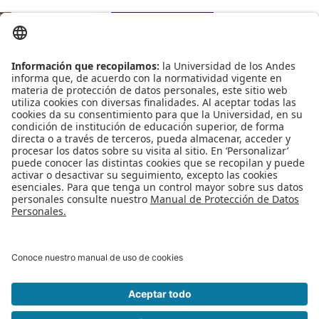
Invitamos a nuestros
estudiantes a asistir a
la charla de
intercambios: ¿Cómo
estudiar en Tsukuba
University? el próximo
1 de marzo.
Publicado en
Eventos
Etiquetado bajo
charla
charla informativa
Intercambios
cómo
estudiar en
Leer más...
1
2
3
Siguiente
Final
Página 1 de 3