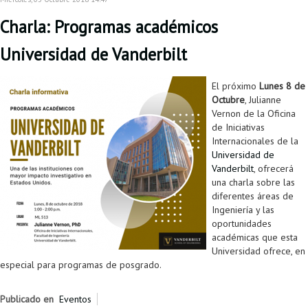
Proyecto de grado
Charla: Programas académicos
Reingreso
Universidad de Vanderbilt
Reintegro
El próximo
Lunes 8 de
Retiro voluntario
Octubre
, Julianne
Vernon de la Oficina
Transferencia
de Iniciativas
Internacionales de la
Tarifas
Universidad de
Vanderbilt
, ofrecerá
Grado
una charla sobre las
diferentes áreas de
Ingeniería y las
oportunidades
académicas que esta
Universidad ofrece, en
especial para programas de posgrado.
Publicado en
Eventos