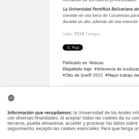
La Universidad Pontificia Bolivariana de
consiste en una beca de Colciencias para
durante un año, además de una mención 
Leído
5324
Tiempo
Publicado en
Noticias
Etiquetado bajo
Inferencia de localiza
Otto de Greiff 2015
Mejor trabajo d
Más en esta categoría
« Convocatoria
opiniones electorales desarrollada por