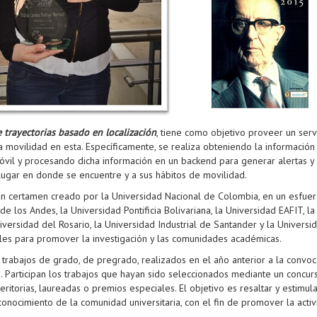
 trayectorias basado en localización
, tiene como objetivo proveer un ser
 movilidad en esta. Específicamente, se realiza obteniendo la informació
óvil y procesando dicha información en un backend para generar alertas
 lugar en donde se encuentre y a sus hábitos de movilidad.
n certamen creado por la Universidad Nacional de Colombia, en un esfuer
e los Andes, la Universidad Pontificia Bolivariana, la Universidad EAFIT, la
iversidad del Rosario, la Universidad Industrial de Santander y la Universid
onales para promover la investigación y las comunidades académicas.
trabajos de grado, de pregrado, realizados en el año anterior a la convoc
 Participan los trabajos que hayan sido seleccionados mediante un concurs
itorias, laureadas o premios especiales. El objetivo es resaltar y estimul
nocimiento de la comunidad universitaria, con el fin de promover la activi