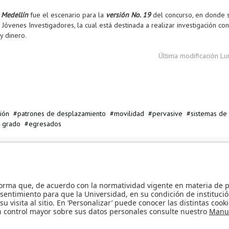
 Medellín
fue el escenario para la
versión No. 19
del concurso, en donde 
 Jóvenes Investigadores, la cual está destinada a realizar investigación co
y dinero.
Última modificación L
ción
patrones de desplazamiento
movilidad
pervasive
sistemas de
e grado
egresados
 para la formación de capital humano de alto nivel - Boyacá
Portal nocr
 egresados uniandinos. »