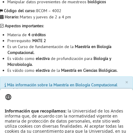
Manipular datos provenientes de muestreos
biológicos
Proyecto de grado
Código del curso:
BCOM – 4002
Reingreso
Horario:
Martes y jueves de 2 a 4 pm
Aspectos importantes:
Reintegro
Materia de
4 créditos
Retiro voluntario
Prerrequisito:
MATE 2
Es un Curso de fundamentación de la
Maestría en Biología
Transferencia
Computacional.
Es válido como
electiva
de profundización para
Biología y
Tarifas
Microbiología.
Es válido como
electiva
de la
Maestría en Ciencias Biológicas.
Grado
×
Más información sobre la Maestría en Biología Computacional
AQUÍ
Leído
5810
Tiempo
Última modificación Jueves, 04 Diciembre 2014 12:07