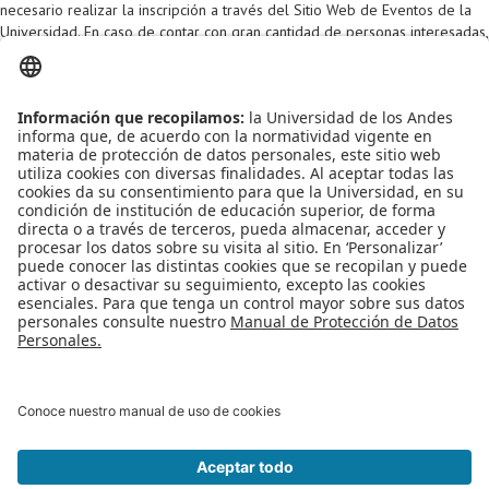
necesario realizar la inscripción a través del Sitio Web de Eventos de la
Proyecto de grado
Universidad. En caso de contar con gran cantidad de personas interesadas,
posterior a la inscripción, se realiza un proceso de confirmación de
Reingreso
asistencia.
Reintegro
Leído
8232
Tiempo
Última modificación Viernes, 30 Enero 2015 08:19
Retiro voluntario
Transferencia
Publicado en
Noticias
Tarifas
Etiquetado bajo
perfil profesional
CTP
empleo
empresas
oportunidad laboral
Grado
Más en esta categoría
« CUPITALLER: Una oportunidad para reforzar
las habilidades en programación
EVENTOS CTP - "CONSTRUYE TU
PERFIL PROFESIONAL" - FEBRERO 2 AL 6 DE 2015 »
Regreso al inicio