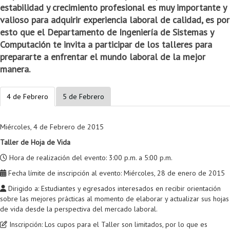
estabilidad y crecimiento profesional es muy importante y
Colaboratorio de Interacción, Visualización, Robótica y Sistemas
Convocatoria ISIS
Oportunidades
Internacionalización
Reglamento General de Estudiantes de Maestría RGEMa
Maestría en Gerencia de Tecnologías de Información (MAIT)
Instructores
Ofertas Laborales
TICSw
Movilidad Estudiantil (Intercambio)
Convocatorias
valioso para adquirir experiencia laboral de calidad, es por
esto que el Departamento de Ingeniería de Sistemas y
Autónomos
Convocatoria IA
Opciones académicas
Cursos electivos
Bienestar institucional
Maestría en Arquitectura de Tecnologías de Información
Asistentes Postdoctorales
Emprendedores e Innovadores
Información general
Reingreso
Computación te invita a participar de los talleres para
Laboratorio de Arquitecturas Empresariales
Profesores
Oferta de cursos periodo intersemestral
Oferta de cursos
(MATI)
Profesores Adjuntos
TI en las Organizaciones
Electivas reguladas
Reintegro
prepararte a enfrentar el mundo laboral de la mejor
manera.
Laboratorio de Conectividad y Redes
Acreditaciones
Procesos administrativos
Maestría en Biología Computacional (MBC)
Coordinadores generales
Computación Visual
Electivas profesionales
Retiro Voluntario
Laboratorio de Computación Móvil
Maestría en Tecnologías de Información para el Negocio
Coordinadores de programa
Matemática computacional
Electivas profesionales en otros departamentos
Consejería
Aplazamiento
4 de Febrero
5 de Febrero
Laboratorio de Informática Forense
(MBIT)
Gestores
Doble programa
Trasnferencia Interna
Miércoles, 4 de Febrero de 2015
Laboratorio de Ingeniería de Información - Códice
Maestría en Seguridad de la Información (MESI)
Personal de apoyo
Doble titulación
Intercambio Is-Link
Taller de Hoja de Vida
Laboratorios de Propósito General
Maestría en Ingeniería de Información (MINE)
Personal de laboratorios
Examen Saber Pro
Grado
Hora de realización del evento: 3:00 p.m. a 5:00 p.m.
Fecha límite de inscripción al evento: Miércoles, 28 de enero de 2015
Laboratorios de Seguridad de la Información
Maestría en Ingeniería de Sistemas y Computación (MISIS)
Intercambios académicos
Dirigido a: Estudiantes y egresados interesados en recibir orientación
Sala de Video Juegos
Maestría en Ingeniería de Software (MISO)
Práctica académica
sobre las mejores prácticas al momento de elaborar y actualizar sus hojas
de vida desde la perspectiva del mercado laboral.
Protocolo de bioseguridad
Escuela Internacional de Verano
Práctica social
Ofertas
Inscripción: Los cupos para el Taller son limitados, por lo que es