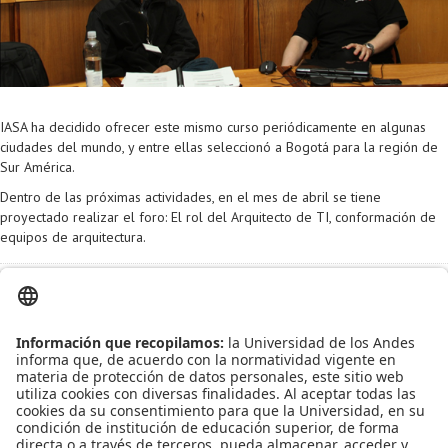
Proyecto de grado
Reingreso
Reintegro
IASA ha decidido ofrecer este mismo curso periódicamente en algunas
Retiro voluntario
ciudades del mundo, y entre ellas seleccionó a Bogotá para la región de
Sur América.
Transferencia
Dentro de las próximas actividades, en el mes de abril se tiene
Tarifas
proyectado realizar el foro: El rol del Arquitecto de TI, conformación de
equipos de arquitectura.
Grado
Información adicional
Contacto:
María Isabel Rodríguez
mi.rodriguez21@uniandes.edu.co
Leído
4060
Tiempo
Última modificación Miércoles, 03 Septiembre 2014
09:53