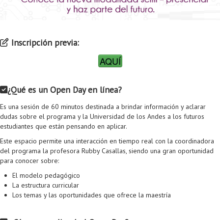
Proyecto de grado
Reingreso
Inscripción previa:
Reintegro
AQUÍ
Retiro voluntario
Transferencia
¿Qué es un Open Day en línea?
Tarifas
Es una sesión de 60 minutos destinada a brindar información y aclarar
dudas sobre el programa y la Universidad de los Andes a los futuros
Grado
estudiantes que están pensando en aplicar.
Este espacio permite una interacción en tiempo real con la coordinadora
del programa la profesora Rubby Casallas, siendo una gran oportunidad
para conocer sobre:
El modelo pedagógico
La estructura curricular
Los temas y las oportunidades que ofrece la maestría