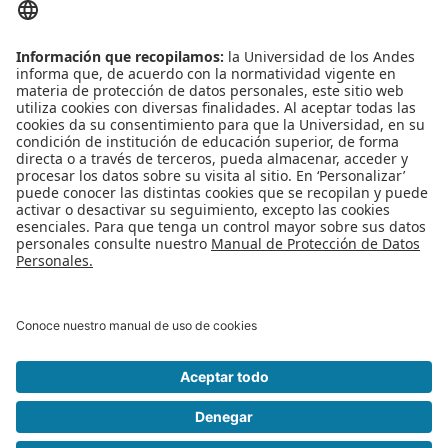
Fecha:
2017-04-24
Hora:
630pm
Lugar:
Webinar
Leído
8381
Tiempo
Última modificación Viernes, 21 Abril 2017 11:37
Publicado en
Eventos
Más en esta categoría
« Charla: Asesorías intercambios
Charla:
¿Cómo estudiar en la Universidad Técnica Federico Santa María? »
Regreso al inicio