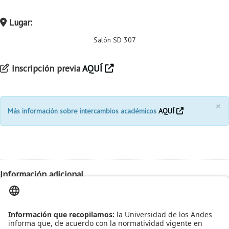
Proyecto de grado
Lugar:
Reingreso
Salón SD 307
Reintegro
Inscripción previa
AQUÍ
Retiro voluntario
Transferencia
×
Tarifas
Más información sobre intercambios académicos
AQUÍ
Grado
Información adicional
Fecha:
2016-11-17
Hora:
1:00 pm
Lugar:
SD 307