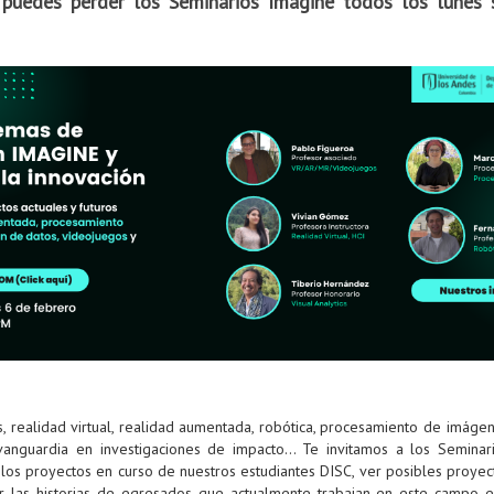
e puedes perder los Seminarios Imagine todos los lune
, realidad virtual, realidad aumentada, robótica, procesamiento de imágen
anguardia en investigaciones de impacto... Te invitamos a los Semina
los proyectos en curso de nuestros estudiantes DISC, ver posibles proyec
cer las historias de egresados que actualmente trabajan en este campo