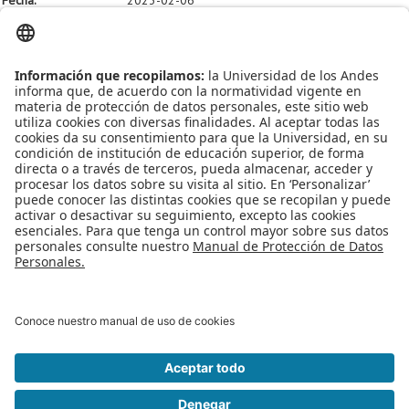
Hora:
02:00 PM
Lugar:
Salon B202 | Transmisión Zoom
Más información:
Link de la transmisión
Leído
1641
Tiempo
Última modificación Viernes, 03 Febrero 2023 16:22
Publicado en
Eventos
Más en esta categoría
« ¿Te interesa el diseño y desarrollo de
videojuegos?, el DISC trae una propuesta de empleabilidad en este
sector para ti
Volvieron nuestros seminarios Imagine, acompáñanos
el próximo lunes 06 de febrero »
Regreso al inicio