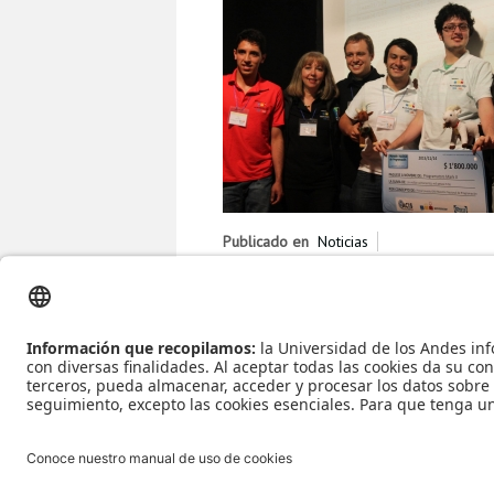
Publicado en
Noticias
Etiquetado bajo
maratones
Maratone
nacional
competencia mundial
progr
Leer más...