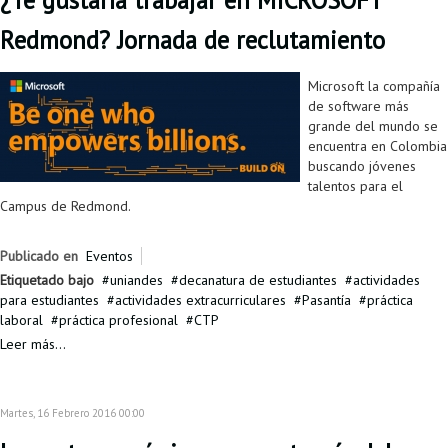
¿Te gustaría trabajar en MICROSOFT
Redmond? Jornada de reclutamiento
Microsoft la compañía
de software más
grande del mundo se
encuentra en Colombia
buscando jóvenes
talentos para el
Campus de Redmond.
Publicado en
Eventos
Etiquetado bajo
uniandes
decanatura de estudiantes
actividades
para estudiantes
actividades extracurriculares
Pasantía
práctica
laboral
práctica profesional
CTP
Leer más...
Martes, 16 Febrero 2016 00:00