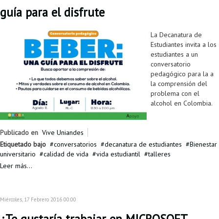
Proyecto de grado
guía para el disfrute
Reingreso
La Decanatura de
Estudiantes invita a los
Reintegro
estudiantes a un
conversatorio
Retiro voluntario
pedagógico para la a
la comprensión del
Transferencia
problema con el
alcohol en Colombia.
Tarifas
Grado
Publicado en
Vive Uniandes
Etiquetado bajo
conversatorios
decanatura de estudiantes
Bienestar
universitario
calidad de vida
vida estudiantil
talleres
Leer más...
Miércoles, 17 Febrero 2016 00:00