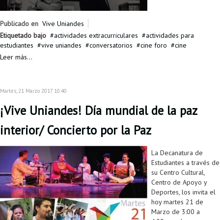
Proyecto de grado
Publicado en
Vive Uniandes
Reingreso
Etiquetado bajo
actividades extracurriculares
actividades para
estudiantes
vive uniandes
conversatorios
cine foro
cine
Reintegro
Leer más...
Retiro voluntario
Transferencia
Martes, 21 Marzo 2017 10:40
Tarifas
¡Vive Uniandes! Día mundial de la paz
Grado
interior/ Concierto por la Paz
La Decanatura de
Estudiantes a través de
su Centro Cultural,
Centro de Apoyo y
Deportes, los invita el
hoy martes 21 de
Marzo de 3:00 a