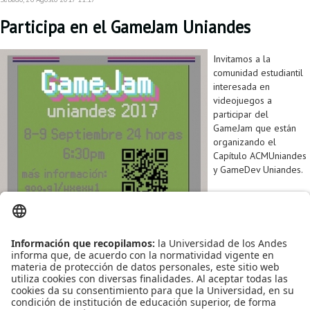
Proyecto de grado
Participa en el GameJam Uniandes
Reingreso
Invitamos a la
Reintegro
comunidad estudiantil
interesada en
Retiro voluntario
videojuegos a
participar del
Transferencia
GameJam que están
organizando el
Tarifas
Capítulo ACMUniandes
y GameDev Uniandes.
Grado