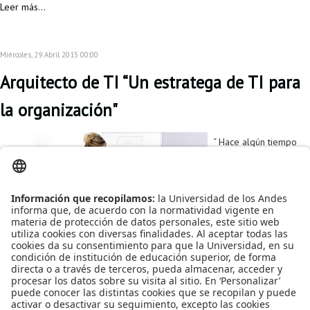
Leer más...
Proyecto de grado
Reingreso
Miércoles, 29 Abril 2015 00:00
Reintegro
Arquitecto de TI “Un estratega de TI para
Retiro voluntario
la organización"
Transferencia
“ Hace algún tiempo
Tarifas
escuche una definición
de lo que era un
Grado
Arquitecto de TI, en
una conferencia muy
importante en
Arquitectura de TI,
Paul Preiss, presidente
de IASA, la asociación de Arquitectos de TI a nivel mundial, definió un
Arquitecto de TI, como “Un estratega de TI para la organización".
Publicado en
Noticias