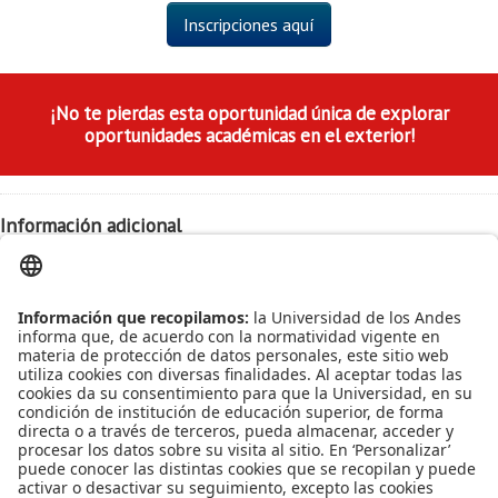
Proyecto de grado
Inscripciones aquí
Reingreso
Reintegro
¡No te pierdas esta oportunidad única de explorar
oportunidades académicas en el exterior!
Retiro voluntario
Transferencia
Información adicional
Tarifas
Fecha:
Martes 17 de octubre
Grado
Hora:
2:00 pm
Lugar:
Salón W 102
Más información:
Más información
Leído
1958
Tiempo
Última modificación Martes, 10 Octubre 2023 08:26