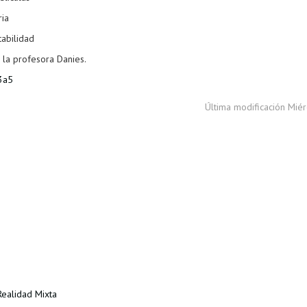
ria
tabilidad
 la profesora Danies.
3a5
Última modificación Mié
ealidad Mixta