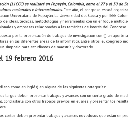
ón (11CCC) se realizará en Popayán, Colombia, entre el 27 y el 30 de S
adores nacionales e internacionales.
Este año, el congreso estará organiz
ción Universitaria de Popayán, La Universidad del Cauca y por IEEE Colom
 de ideas, técnicas, metodologías y herramientas con un enfoque multidisc
esionales y empresas relacionadas a las temáticas de interés del Congreso.
uesto por la presentación de trabajos de investigación con (i) un aporte si
oras en las diferentes áreas de la informática. Entre otros, el congreso in
 y un simposio para estudiantes de maestría y doctorado.
 el 19 febrero 2016
tellano como en inglés) en alguna de las siguientes categorías:
los largos deben presentar trabajos y avances con un cierto grado de madu
al, contrastarla con otros trabajos previos en el área y presentar los resu
era.
los cortos deben presentar trabajos y avances novedosos que están en pr