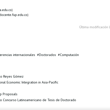
a.edu.co
)
ocente.fup.edu.co
)
Última modificación
erencias internacionales
Doctorados
Computación
ablo Reyes Gómez
al Economic Integration in Asia-Pacific
op Proposals
do Concurso Latinoamericano de Tesis de Doctorado