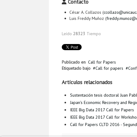
Contacto
César A. Collazos (
ccollazo@unicauc
Luis Freddy Muñoz (
freddy.munoz@d
Leído
28323
Tiempo
Publicado en
Call for Papers
Etiquetado bajo
Call for papers
Conf
Artículos relacionados
Sustentación tesis doctoral Juan P
Japan's Economic Recovery and Region
IEEE Big Data 2017 Call for Papers
IEEE Big Data 2017 Call for Worksh
Call for Papers CLTD 2016 - Segun