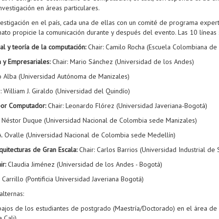
vestigación en áreas particulares.
nvestigación en el país, cada una de ellas con un comité de programa expe
to propicie la comunicación durante y después del evento. Las 10 líneas 
l y teoría de la computación:
Chair: Camilo Rocha (Escuela Colombiana de 
n y Empresariales:
Chair: Mario Sánchez (Universidad de los Andes)
io Alba (Universidad Autónoma de Manizales)
: William J. Giraldo (Universidad del Quindío)
por Computador:
Chair: Leonardo Flórez (Universidad Javeriana-Bogotá)
: Néstor Duque (Universidad Nacional de Colombia sede Manizales)
A. Ovalle (Universidad Nacional de Colombia sede Medellín)
uitecturas de Gran Escala:
Chair: Carlos Barrios (Universidad Industrial de
ir:
Claudia Jiménez (Universidad de los Andes - Bogotá)
 Carrillo (Pontificia Universidad Javeriana Bogotá)
alternas:
abajos de los estudiantes de postgrado (Maestría/Doctorado) en el área de 
Cali).