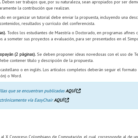
.
Deben ser trabajos que, por su naturaleza, sean apropiados por ser demo
aramente la contribución que realizan.
do en organizar un tutorial debe enviar la propuesta, incluyendo una descr
 contenidos, resultados y currículo del conferencista.
as).
Todos los estudiantes de Maestría o Doctorado, en programas afines co
s a someter sus proyectos a evaluación, para ser presentados en el Simpos
opayán (2 páginas).
Se deben proponer ideas novedosas con el uso de Te
ebe contener título y descripción de la propuesta.
astellano o en inglés. Los artículos completos deberán seguir el formato I
ión) o Word.
tillas que se encuentran publicadas
AQUÍ
ectrónicamente vía EasyChair
AQUÍ
r al X Congreso Colombiano de Computación, el cual, corresponde al de un