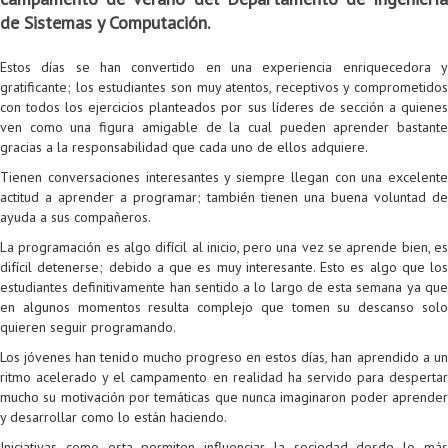
de Sistemas y Computación.
Colaboratorio de Interacción, Visualización, Robótica y Sistemas
Convocatoria ISIS
Oportunidades
Internacionalización
Reglamento General de Estudiantes de Maestría RGEMa
Maestría en Gerencia de Tecnologías de Información (MAIT)
Instructores
Ofertas Laborales
TICSw
Movilidad Estudiantil (Intercambio)
Convocatorias
Autónomos
Convocatoria IA
Opciones académicas
Cursos electivos
Bienestar institucional
Maestría en Arquitectura de Tecnologías de Información
Asistentes Postdoctorales
Emprendedores e Innovadores
Información general
Reingreso
Estos días se han convertido en una experiencia enriquecedora y
gratificante; los estudiantes son muy atentos, receptivos y comprometidos
Laboratorio de Arquitecturas Empresariales
Profesores
Oferta de cursos periodo intersemestral
Oferta de cursos
(MATI)
Profesores Adjuntos
TI en las Organizaciones
Electivas reguladas
Reintegro
con todos los ejercicios planteados por sus líderes de sección a quienes
ven como una figura amigable de la cual pueden aprender bastante
Laboratorio de Conectividad y Redes
Acreditaciones
Procesos administrativos
Maestría en Biología Computacional (MBC)
Coordinadores generales
Computación Visual
Electivas profesionales
Retiro Voluntario
gracias a la responsabilidad que cada uno de ellos adquiere.
Tienen conversaciones interesantes y siempre llegan con una excelente
Laboratorio de Computación Móvil
Maestría en Tecnologías de Información para el Negocio
Coordinadores de programa
Matemática computacional
Electivas profesionales en otros departamentos
Consejería
Aplazamiento
actitud a aprender a programar; también tienen una buena voluntad de
ayuda a sus compañeros.
Laboratorio de Informática Forense
(MBIT)
Gestores
Doble programa
Trasnferencia Interna
La programación es algo difícil al inicio, pero una vez se aprende bien, es
Laboratorio de Ingeniería de Información - Códice
Maestría en Seguridad de la Información (MESI)
Personal de apoyo
Doble titulación
Intercambio Is-Link
difícil detenerse; debido a que es muy interesante. Esto es algo que los
estudiantes definitivamente han sentido a lo largo de esta semana ya que
Laboratorios de Propósito General
Maestría en Ingeniería de Información (MINE)
Personal de laboratorios
Examen Saber Pro
Grado
en algunos momentos resulta complejo que tomen su descanso solo
quieren seguir programando.
Laboratorios de Seguridad de la Información
Maestría en Ingeniería de Sistemas y Computación (MISIS)
Intercambios académicos
Los jóvenes han tenido mucho progreso en estos días, han aprendido a un
ritmo acelerado y el campamento en realidad ha servido para despertar
Sala de Video Juegos
Maestría en Ingeniería de Software (MISO)
Práctica académica
mucho su motivación por temáticas que nunca imaginaron poder aprender
y desarrollar como lo están haciendo.
Protocolo de bioseguridad
Escuela Internacional de Verano
Práctica social
Ofertas
Iniciativas como esta permiten influenciar la sociedad desde lo más