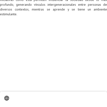
Proyecto de grado
profundo, generando vínculos intergeneracionales entre personas de
diversos contextos, mientras se aprende y se tiene un ambiente
Reingreso
estimulante.
Reintegro
Retiro voluntario
Transferencia
Tarifas
Grado