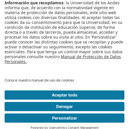
Leído
3519
Tiempo
Última modificación Miércoles, 03 Julio 2019 08:07
Publicado en
Noticias
Etiquetado bajo
campamento
Más en esta categoría
« Equipo DISC ganador de Hackathon
Ministerio de Educación Campus Party 2019
¡Llegó una GRAN
oportunidad para dar a conocer al mundo sus emprendimientos! »
Regreso al inicio