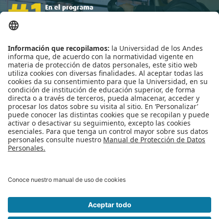
Proyecto de grado
Reingreso
Reintegro
Retiro voluntario
Leído
4911
Tiempo
Última modificación Jueves, 03 Junio 2021 08:44
Transferencia
Tarifas
Publicado en
Noticias
Grado
Más en esta categoría
« Helmy, mejor invento de Colombia 2020 en
la categoría industria
Pasantías de investigación virtuales para
estudiantes de pregrado (2021-2) »
Regreso al inicio