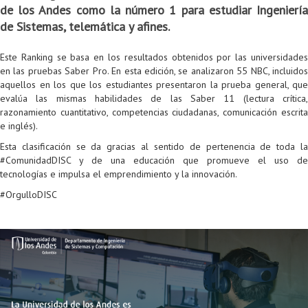
de los Andes como la número 1 para estudiar Ingeniería
Colaboratorio de Interacción, Visualización, Robótica y Sistemas
Convocatoria ISIS
Oportunidades
Internacionalización
Reglamento General de Estudiantes de Maestría RGEMa
Maestría en Gerencia de Tecnologías de Información (MAIT)
Instructores
Ofertas Laborales
TICSw
Movilidad Estudiantil (Intercambio)
Convocatorias
de Sistemas, telemática y afines.
Autónomos
Convocatoria IA
Opciones académicas
Cursos electivos
Bienestar institucional
Maestría en Arquitectura de Tecnologías de Información
Asistentes Postdoctorales
Emprendedores e Innovadores
Información general
Reingreso
Este Ranking se basa en los resultados obtenidos por las universidades
Laboratorio de Arquitecturas Empresariales
Profesores
Oferta de cursos periodo intersemestral
Oferta de cursos
(MATI)
Profesores Adjuntos
TI en las Organizaciones
Electivas reguladas
Reintegro
en las pruebas Saber Pro. En esta edición, se analizaron 55 NBC, incluidos
aquellos en los que los estudiantes presentaron la prueba general, que
Laboratorio de Conectividad y Redes
Acreditaciones
Procesos administrativos
Maestría en Biología Computacional (MBC)
Coordinadores generales
Computación Visual
Electivas profesionales
Retiro Voluntario
evalúa las mismas habilidades de las Saber 11 (lectura crítica,
razonamiento cuantitativo, competencias ciudadanas, comunicación escrita
Laboratorio de Computación Móvil
Maestría en Tecnologías de Información para el Negocio
Coordinadores de programa
Matemática computacional
Electivas profesionales en otros departamentos
Consejería
Aplazamiento
e inglés).
Esta clasificación se da gracias al sentido de pertenencia de toda la
Laboratorio de Informática Forense
(MBIT)
Gestores
Doble programa
Trasnferencia Interna
#ComunidadDISC y de una educación que promueve el uso de
tecnologías e impulsa el emprendimiento y la innovación.
Laboratorio de Ingeniería de Información - Códice
Maestría en Seguridad de la Información (MESI)
Personal de apoyo
Doble titulación
Intercambio Is-Link
#OrgulloDISC
Laboratorios de Propósito General
Maestría en Ingeniería de Información (MINE)
Personal de laboratorios
Examen Saber Pro
Grado
Laboratorios de Seguridad de la Información
Maestría en Ingeniería de Sistemas y Computación (MISIS)
Intercambios académicos
Sala de Video Juegos
Maestría en Ingeniería de Software (MISO)
Práctica académica
Protocolo de bioseguridad
Escuela Internacional de Verano
Práctica social
Ofertas