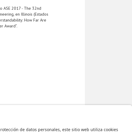
bo ASE 2017 - The 32nd
ering, en Illinois (Estados
rstandability: How Far Are
er Award”.
I
ASE 2017
conferencia