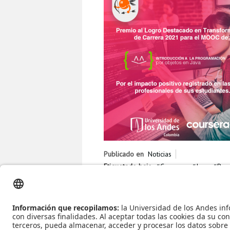
Publicado en
Noticias
Etiquetado bajo
Coursera
Java
Pre
Leer más...