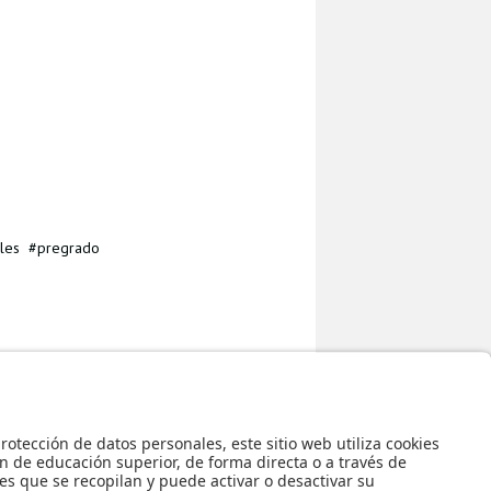
iles
pregrado