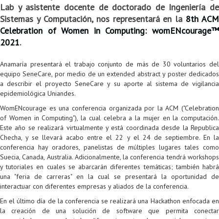
Lab y asistente docente de doctorado de Ingeniería de
Colaboratorio de Interacción, Visualización, Robótica y Sistemas
Convocatoria ISIS
Oportunidades
Internacionalización
Reglamento General de Estudiantes de Maestría RGEMa
Maestría en Gerencia de Tecnologías de Información (MAIT)
Instructores
Ofertas Laborales
TICSw
Movilidad Estudiantil (Intercambio)
Convocatorias
Sistemas y Computación, nos representará en la
8th ACM
Celebration of Women in Computing: womENcourage™
Autónomos
Convocatoria IA
Opciones académicas
Cursos electivos
Bienestar institucional
Maestría en Arquitectura de Tecnologías de Información
Asistentes Postdoctorales
Emprendedores e Innovadores
Información general
Reingreso
2021
.
Laboratorio de Arquitecturas Empresariales
Profesores
Oferta de cursos periodo intersemestral
Oferta de cursos
(MATI)
Profesores Adjuntos
TI en las Organizaciones
Electivas reguladas
Reintegro
Anamaría presentará el trabajo conjunto de más de 30 voluntarios del
Laboratorio de Conectividad y Redes
Acreditaciones
Procesos administrativos
Maestría en Biología Computacional (MBC)
Coordinadores generales
Computación Visual
Electivas profesionales
Retiro Voluntario
equipo SeneCare, por medio de un extended abstract y poster dedicados
a describir el proyecto SeneCare y su aporte al sistema de vigilancia
Laboratorio de Computación Móvil
Maestría en Tecnologías de Información para el Negocio
Coordinadores de programa
Matemática computacional
Electivas profesionales en otros departamentos
Consejería
Aplazamiento
epidemiológica Uniandes.
Laboratorio de Informática Forense
(MBIT)
Gestores
Doble programa
Trasnferencia Interna
WomENcourage es una conferencia organizada por la ACM ("Celebration
of Women in Computing"), la cual celebra a la mujer en la computación.
Laboratorio de Ingeniería de Información - Códice
Maestría en Seguridad de la Información (MESI)
Personal de apoyo
Doble titulación
Intercambio Is-Link
Este año se realizará virtualmente y está coordinada desde la Republica
Checha, y se llevará acabo entre el 22 y el 24 de septiembre. En la
Laboratorios de Propósito General
Maestría en Ingeniería de Información (MINE)
Personal de laboratorios
Examen Saber Pro
Grado
conferencia hay oradores, panelistas de múltiples lugares tales como
Suecia, Canada, Australia. Adicionalmente, la conferencia tendrá workshops
Laboratorios de Seguridad de la Información
Maestría en Ingeniería de Sistemas y Computación (MISIS)
Intercambios académicos
y tutoriales en cuales se abarcarán diferentes temáticas; también habrá
una "feria de carreras" en la cual se presentará la oportunidad de
Sala de Video Juegos
Maestría en Ingeniería de Software (MISO)
Práctica académica
interactuar con diferentes empresas y aliados de la conferencia.
En el último día de la conferencia se realizará una Hackathon enfocada en
Protocolo de bioseguridad
Escuela Internacional de Verano
Práctica social
Ofertas
la creación de una solución de software que permita conectar