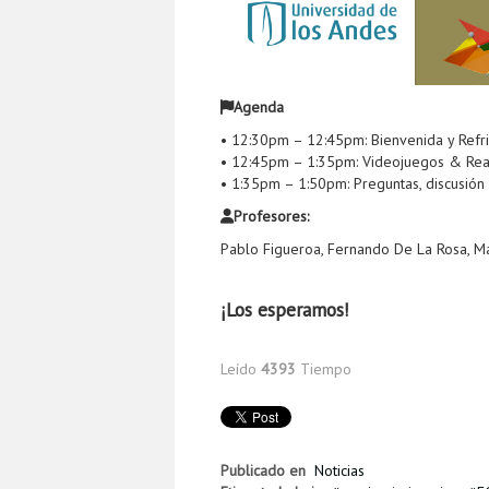
Agenda
• 12:30pm – 12:45pm: Bienvenida y Refr
• 12:45pm – 1:35pm: Videojuegos & Real
• 1:35pm – 1:50pm: Preguntas, discusión 
Profesores:
Pablo Figueroa, Fernando De La Rosa, M
¡Los esperamos!
Leído
4393
Tiempo
Publicado en
Noticias