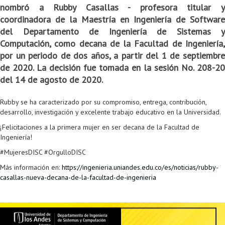
nombró a Rubby Casallas - profesora titular y
Colaboratorio de Interacción, Visualización, Robótica y Sistemas
Convocatoria ISIS
Oportunidades
Internacionalización
Reglamento General de Estudiantes de Maestría RGEMa
Maestría en Gerencia de Tecnologías de Información (MAIT)
Instructores
Ofertas Laborales
TICSw
Movilidad Estudiantil (Intercambio)
Convocatorias
coordinadora de la Maestría en Ingeniería de Software
del Departamento de Ingeniería de Sistemas y
Autónomos
Convocatoria IA
Opciones académicas
Cursos electivos
Bienestar institucional
Maestría en Arquitectura de Tecnologías de Información
Asistentes Postdoctorales
Emprendedores e Innovadores
Información general
Reingreso
Computación, como decana de la Facultad de Ingeniería,
Laboratorio de Arquitecturas Empresariales
Profesores
Oferta de cursos periodo intersemestral
Oferta de cursos
(MATI)
Profesores Adjuntos
TI en las Organizaciones
Electivas reguladas
Reintegro
por un periodo de dos años, a partir del 1 de septiembre
de 2020. La decisión fue tomada en la sesión No. 208-20
Laboratorio de Conectividad y Redes
Acreditaciones
Procesos administrativos
Maestría en Biología Computacional (MBC)
Coordinadores generales
Computación Visual
Electivas profesionales
Retiro Voluntario
del 14 de agosto de 2020.
Laboratorio de Computación Móvil
Maestría en Tecnologías de Información para el Negocio
Coordinadores de programa
Matemática computacional
Electivas profesionales en otros departamentos
Consejería
Aplazamiento
Rubby se ha caracterizado por su compromiso, entrega, contribución,
Laboratorio de Informática Forense
(MBIT)
Gestores
Doble programa
Trasnferencia Interna
desarrollo, investigación y excelente trabajo educativo en la Universidad.
¡Felicitaciones a la primera mujer en ser decana de la Facultad de
Laboratorio de Ingeniería de Información - Códice
Maestría en Seguridad de la Información (MESI)
Personal de apoyo
Doble titulación
Intercambio Is-Link
Ingeniería!
Laboratorios de Propósito General
Maestría en Ingeniería de Información (MINE)
Personal de laboratorios
Examen Saber Pro
Grado
#MujeresDISC #OrgulloDISC
Más información en:
https://ingenieria.uniandes.edu.co/es/noticias/rubby-
Laboratorios de Seguridad de la Información
Maestría en Ingeniería de Sistemas y Computación (MISIS)
Intercambios académicos
casallas-nueva-decana-de-la-facultad-de-ingenieria
Sala de Video Juegos
Maestría en Ingeniería de Software (MISO)
Práctica académica
Protocolo de bioseguridad
Escuela Internacional de Verano
Práctica social
Ofertas