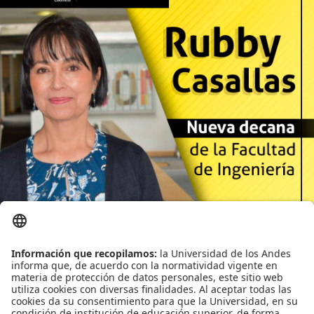
Proyecto de grado
Reingreso
Reintegro
Retiro voluntario
Transferencia
Tarifas
Grado
Leído
3329
Tiempo
Última modificación Martes, 18 Agosto 2020 10:46