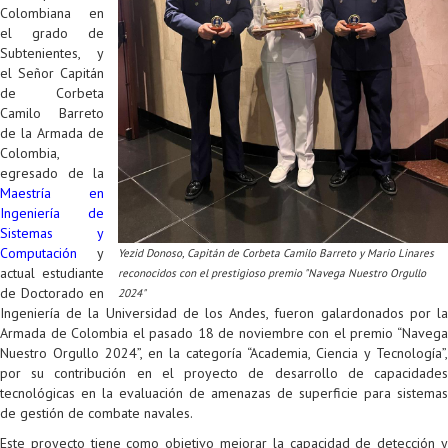
Proyecto de grado
Colombiana en
el grado de
Reingreso
Subtenientes, y
el Señor Capitán
Reintegro
de Corbeta
Camilo Barreto
Retiro voluntario
de la Armada de
Colombia,
Transferencia
egresado de la
Maestría en
Tarifas
Ingeniería de
Sistemas y
Grado
Computación
y
Yezid Donoso, Capitán de Corbeta Camilo Barreto y Mario Linares
actual estudiante
reconocidos con el prestigioso premio "Navega Nuestro Orgullo
de Doctorado en
2024"
Ingeniería de la Universidad de los Andes, fueron galardonados por la
Armada de Colombia el pasado 18 de noviembre con el premio “Navega
Nuestro Orgullo 2024”, en la categoría “Academia, Ciencia y Tecnología”,
por su contribución en el proyecto de desarrollo de capacidades
tecnológicas en la evaluación de amenazas de superficie para sistemas
de gestión de combate navales.
Este proyecto tiene como objetivo mejorar la capacidad de detección y