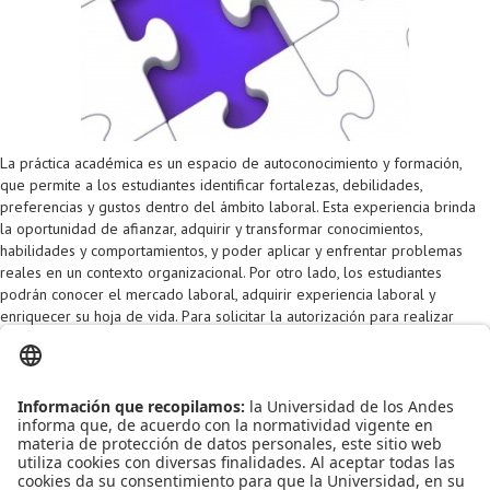
Proyecto de grado
Reingreso
Reintegro
Retiro voluntario
La práctica académica es un espacio de autoconocimiento y formación,
que permite a los estudiantes identificar fortalezas, debilidades,
Transferencia
preferencias y gustos dentro del ámbito laboral. Esta experiencia brinda
la oportunidad de afianzar, adquirir y transformar conocimientos,
Tarifas
habilidades y comportamientos, y poder aplicar y enfrentar problemas
reales en un contexto organizacional. Por otro lado, los estudiantes
Grado
podrán conocer el mercado laboral, adquirir experiencia laboral y
enriquecer su hoja de vida. Para solicitar la autorización para realizar
práctica académica para el período 2016-10 diligencie el formulario de
Solicitud de Autorización para Práctica Académica
.
Leído
4472
Tiempo
Última modificación Lunes, 28 Agosto 2017 15:12