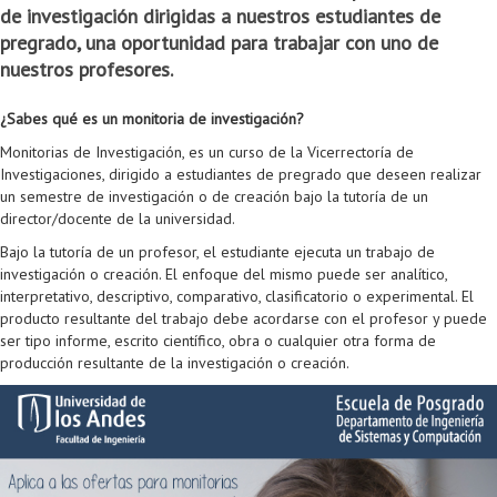
de investigación dirigidas a nuestros estudiantes de
Colaboratorio de Interacción, Visualización, Robótica y Sistemas
Convocatoria ISIS
Oportunidades
Internacionalización
Reglamento General de Estudiantes de Maestría RGEMa
Maestría en Gerencia de Tecnologías de Información (MAIT)
Instructores
Ofertas Laborales
TICSw
Movilidad Estudiantil (Intercambio)
Convocatorias
pregrado, una oportunidad para trabajar con uno de
nuestros profesores.
Autónomos
Convocatoria IA
Opciones académicas
Cursos electivos
Bienestar institucional
Maestría en Arquitectura de Tecnologías de Información
Asistentes Postdoctorales
Emprendedores e Innovadores
Información general
Reingreso
Laboratorio de Arquitecturas Empresariales
Profesores
Oferta de cursos periodo intersemestral
Oferta de cursos
(MATI)
Profesores Adjuntos
TI en las Organizaciones
Electivas reguladas
Reintegro
¿Sabes qué es un monitoria de investigación?
Monitorias de Investigación, es un curso de la Vicerrectoría de
Laboratorio de Conectividad y Redes
Acreditaciones
Procesos administrativos
Maestría en Biología Computacional (MBC)
Coordinadores generales
Computación Visual
Electivas profesionales
Retiro Voluntario
Investigaciones, dirigido a estudiantes de pregrado que deseen realizar
un semestre de investigación o de creación bajo la tutoría de un
Laboratorio de Computación Móvil
Maestría en Tecnologías de Información para el Negocio
Coordinadores de programa
Matemática computacional
Electivas profesionales en otros departamentos
Consejería
Aplazamiento
director/docente de la universidad.
Laboratorio de Informática Forense
(MBIT)
Gestores
Doble programa
Trasnferencia Interna
Bajo la tutoría de un profesor, el estudiante ejecuta un trabajo de
investigación o creación. El enfoque del mismo puede ser analítico,
Laboratorio de Ingeniería de Información - Códice
Maestría en Seguridad de la Información (MESI)
Personal de apoyo
Doble titulación
Intercambio Is-Link
interpretativo, descriptivo, comparativo, clasificatorio o experimental. El
producto resultante del trabajo debe acordarse con el profesor y puede
Laboratorios de Propósito General
Maestría en Ingeniería de Información (MINE)
Personal de laboratorios
Examen Saber Pro
Grado
ser tipo informe, escrito científico, obra o cualquier otra forma de
producción resultante de la investigación o creación.
Laboratorios de Seguridad de la Información
Maestría en Ingeniería de Sistemas y Computación (MISIS)
Intercambios académicos
Sala de Video Juegos
Maestría en Ingeniería de Software (MISO)
Práctica académica
Protocolo de bioseguridad
Escuela Internacional de Verano
Práctica social
Ofertas