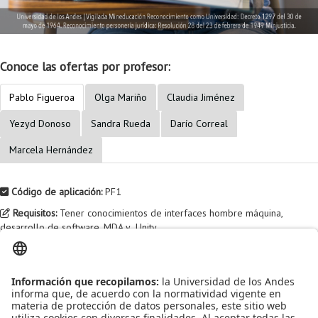
Conoce las ofertas por profesor:
Pablo Figueroa
Olga Mariño
Claudia Jiménez
Yezyd Donoso
Sandra Rueda
Darío Correal
Marcela Hernández
Código de aplicación:
PF1
Requisitos:
Tener conocimientos de interfaces hombre máquina,
desarrollo de software, MDA y Unity.
×
Diligenciar el formulario para aplicar a una oferta
AQUÍ