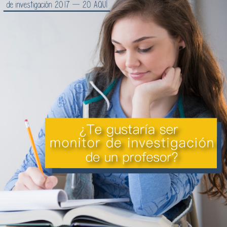
Proyecto de grado
Reingreso
Reintegro
Retiro voluntario
Transferencia
Tarifas
Grado