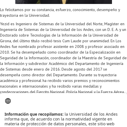
Proyecto de grado
Lo felicitamos por su constancia, esfuerzo, conocimiento, desempeño y
Reingreso
trayectoria en la Universidad.
Yezid es Ingeniero de Sistemas de la Universidad del Norte, Magíster en
Reintegro
Ingeniería de Sistemas de la Universidad de los Andes, con un D. E. A. y un
Doctorado sobre Tecnologías de la Información de la Universidad de
Retiro voluntario
Girona, del último título recibió tesis Cum Laude por unanimidad. En Los
Andes fue nombrado profesor asistente en 2008 y profesor asociado en
Transferencia
2010. Se ha desempeñado como coordinador de la Especialización en
Seguridad de la Información, coordinador de la Maestría de Seguridad de
Tarifas
la Información y subdirector Académico del Departamento de Ingeniería
de Sistemas desde enero de 2016. Desde agosto del 2017 se
Grado
desempeña como director del Departamento. Durante su trayectoria
académica y profesional ha recibido varios premios y reconocimientos
nacionales e internacionales y ha recibido varias medallas y
condecoraciones del Ejercito Nacional, Policía Nacional y la Fuerza Aérea.
Entre sus líneas de investigación están: optimización de redes,
convergencia de servicio en redes, calidad del servicio en redes,
seguridad de la información, entre otras.
Reconocemos su entrega y dedicación durante todos estos años, ¡gracias
profesor Yezid!