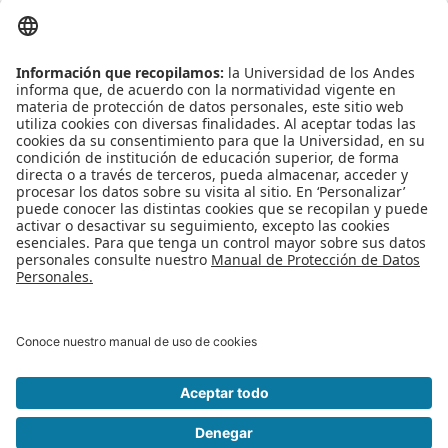
solicitud
Proyecto de grado
Fecha de solicitud:
a partir del
23 de Julio de 2015.
Reingreso
Reintegro
Leído
4984
Tiempo
Última modificación Jueves, 23 Julio 2015 18:24
Retiro voluntario
Transferencia
Publicado en
Noticias
Tarifas
Etiquetado bajo
monitorias
Grado
Más en esta categoría
« Nuevo curso virtual ISIS 4202L: Nivelatorio
de Modelaje de Software
Séptima convocatoria "TALENTO DIGITAL"
»
Regreso al inicio